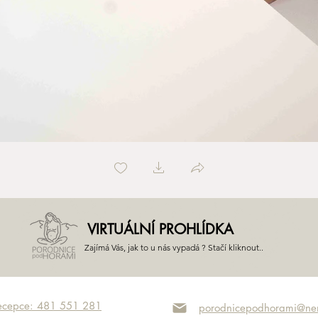
VIRTUÁLNÍ PROHLÍDKA
Zajímá Vás, jak to u nás vypadá ? Stačí kliknout..
ecepce: 481 551 281
porodnicepodhorami@nem