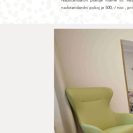
Nadstandartní pokoje máme tři. Re
nadstandardní pokoj je 500,-/ noc , p