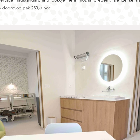
zervace nadstandardního pokoje není možná předem, ale lze se n
ro doprovod pak 250,-/ noc.