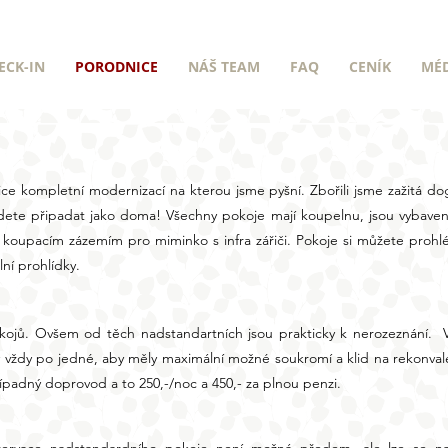
ECK-IN
PORODNICE
NÁŠ TEAM
FAQ
CENÍK
MÉ
ice kompletní modernizací na kterou jsme pyšní. Zbořili jsme zažitá 
dete připadat jako doma! Všechny pokoje mají koupelnu, jsou vybave
a koupacím zázemím pro miminko s infra zářiči. Pokoje si můžete prohl
ální prohlídky.
ojů. Ovšem od těch nadstandartních jsou prakticky k nerozeznání. 
vždy po jedné, aby měly maximální možné soukromí a klid na rekonval
řípadný doprovod a to 250,-/noc a 450,- za plnou penzi.