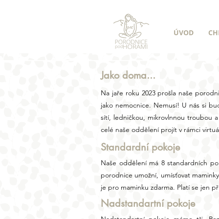
ÚVOD
CH
Jako doma...
Na jaře roku 2023 prošla naše porodn
jako nemocnice. Nemusí! U nás si bu
sítí, ledničkou, mikrovlnnou troubou 
celé naše oddělení projít v rámci virtu
Standardní pokoje
Naše oddělení má 8 standardních pok
porodnice umožní, umísťovat maminky 
je pro maminku zdarma. Platí se jen p
Nadstandartní pokoje